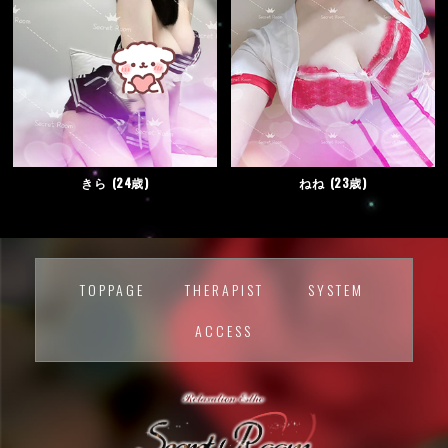
きら
24歳
ねね
23歳
TOPPAGE
THERAPIST
SYSTEM
ACCESS